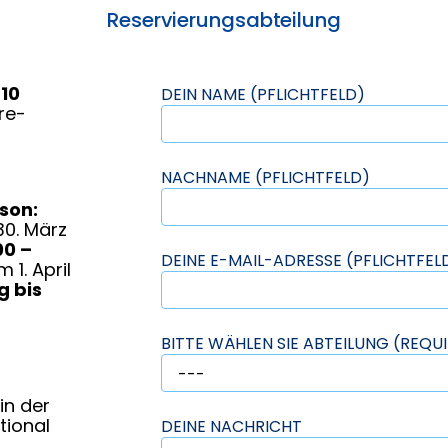
Reservierungsabteilung
210
DEIN NAME (PFLICHTFELD)
re-
NACHNAME (PFLICHTFELD)
ison:
30. März
00 –
DEINE E-MAIL-ADRESSE (PFLICHTFEL
 1. April
 bis
BITTE WÄHLEN SIE ABTEILUNG (REQU
 in der
tional
DEINE NACHRICHT