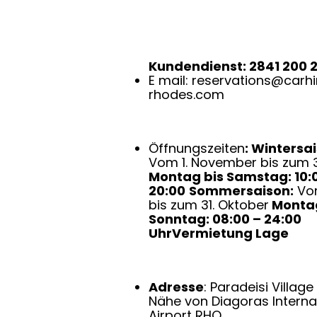
Kundendienst: 2841 200 
E mail:
reservations@carhi
rhodes.com
Öffnungszeiten
: Wintersa
Vom 1. November bis zum 
Montag bis Samstag: 10:
20:00
Sommersaison:
Vom
bis zum 31. Oktober
Montag
Sonntag: 08:00 – 24:00
Uhr
Vermietung Lage
Adresse
: Paradeisi Village
Nähe von Diagoras Interna
Airport RHO